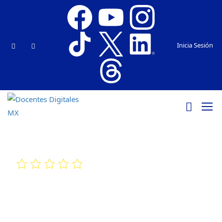
Inicia Sesión
GAMIFICA TUS CLASES CON NEARPOD
¿Qué aprenderás en éste curso? Crea actividades interactivas,
juegos, videojuegos, tableros colaborativos, videos interactivos,
paseos virtuales, evaluaciones automáticas, graba voz a tus
presentaciones y mucho más. Requisitos ¿Para quién es éste curso?
Formadores, docentes, capacitadores, speakers, conferencistas y
estudiantes
Duración:
10 semanas